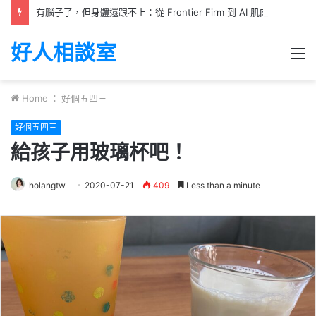
有腦子了，但身體還跟不上：從 Frontier Firm 到 AI 肌肉記憶
好人相談室
M
Home
：
好個五四三
好個五四三
給孩子用玻璃杯吧！
holangtw
2020-07-21
409
Less than a minute