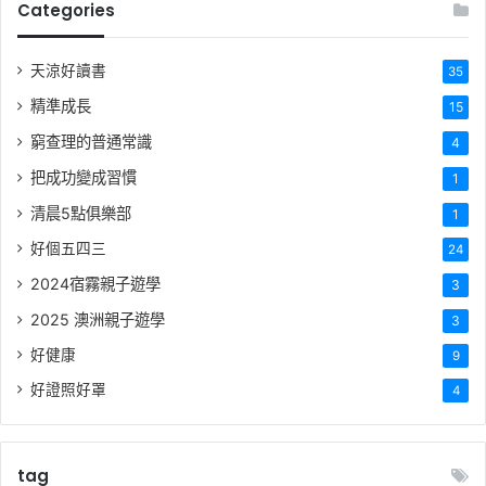
Categories
天涼好讀書
35
精準成長
15
窮查理的普通常識
4
把成功變成習慣
1
清晨5點俱樂部
1
好個五四三
24
2024宿霧親子遊學
3
2025 澳洲親子遊學
3
好健康
9
好證照好罩
4
tag