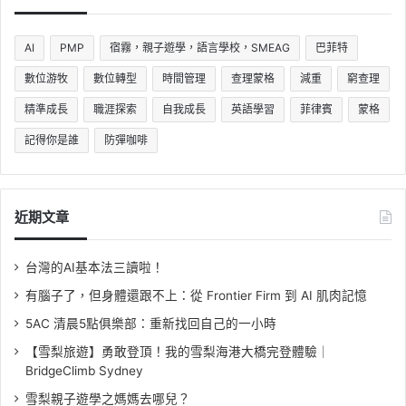
AI
PMP
宿霧，親子遊學，語言學校，SMEAG
巴菲特
數位游牧
數位轉型
時間管理
查理蒙格
減重
窮查理
精準成長
職涯探索
自我成長
英語學習
菲律賓
蒙格
記得你是誰
防彈咖啡
近期文章
台灣的AI基本法三讀啦！
有腦子了，但身體還跟不上：從 Frontier Firm 到 AI 肌肉記憶
5AC 清晨5點俱樂部：重新找回自己的一小時
【雪梨旅遊】勇敢登頂！我的雪梨海港大橋完登體驗｜
BridgeClimb Sydney
雪梨親子遊學之媽媽去哪兒？