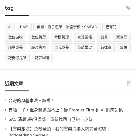
tag
AI
PMP
宿霧，親子遊學，語言學校，SMEAG
巴菲特
數位游牧
數位轉型
時間管理
查理蒙格
減重
窮查理
精準成長
職涯探索
自我成長
英語學習
菲律賓
蒙格
記得你是誰
防彈咖啡
近期文章
台灣的AI基本法三讀啦！
有腦子了，但身體還跟不上：從 Frontier Firm 到 AI 肌肉記憶
5AC 清晨5點俱樂部：重新找回自己的一小時
【雪梨旅遊】勇敢登頂！我的雪梨海港大橋完登體驗｜
BridgeClimb Sydney