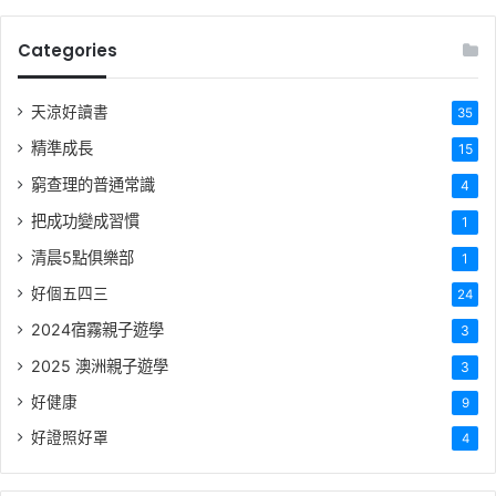
Categories
天涼好讀書
35
精準成長
15
窮查理的普通常識
4
把成功變成習慣
1
清晨5點俱樂部
1
好個五四三
24
2024宿霧親子遊學
3
2025 澳洲親子遊學
3
好健康
9
好證照好罩
4