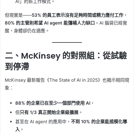
AI」的新工作模式。
但現實是——
53% 的員工表示沒有足夠時間或精力應付工作
，
80% 的主管則希望 AI agent 能彌補人力缺口
。AI 腦袋已經覺
醒，身體卻仍在適應。
二、McKinsey 的對照組：從試驗
到停滯
McKinsey 最新報告《The State of AI in 2025》也揭示相同現
象：
88% 的企業已在至少一個部門使用 AI
，
但
只有 1/3 真正開始企業級擴展
。
甚至在 AI agent 的應用中，
不到 10% 的企業能規模化導
入
。