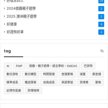
好個五四三
24
2024宿霧親子遊學
3
2025 澳洲親子遊學
3
好健康
9
好證照好罩
4
tag
AI
PMP
宿霧，親子遊學，語言學校，SMEAG
巴菲特
數位游牧
數位轉型
時間管理
查理蒙格
減重
窮查理
精準成長
職涯探索
自我成長
英語學習
菲律賓
蒙格
記得你是誰
防彈咖啡