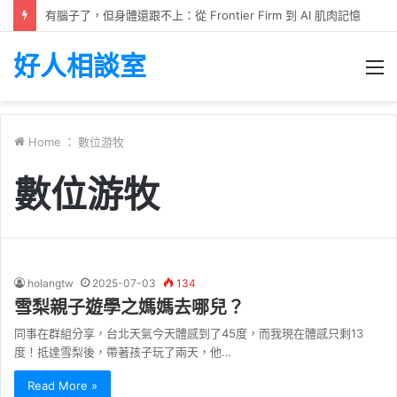
有腦子了，但身體還跟不上：從 Frontier Firm 到 AI 肌肉記憶
好人相談室
M
Home
：
數位游牧
數位游牧
holangtw
2025-07-03
134
雪梨親子遊學之媽媽去哪兒？
同事在群組分享，台北天氣今天體感到了45度，而我現在體感只剩13
度！抵達雪梨後，帶著孩子玩了兩天，他…
Read More »